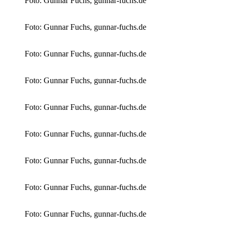
Foto: Gunnar Fuchs, gunnar-fuchs.de
Foto: Gunnar Fuchs, gunnar-fuchs.de
Foto: Gunnar Fuchs, gunnar-fuchs.de
Foto: Gunnar Fuchs, gunnar-fuchs.de
Foto: Gunnar Fuchs, gunnar-fuchs.de
Foto: Gunnar Fuchs, gunnar-fuchs.de
Foto: Gunnar Fuchs, gunnar-fuchs.de
Foto: Gunnar Fuchs, gunnar-fuchs.de
Foto: Gunnar Fuchs, gunnar-fuchs.de