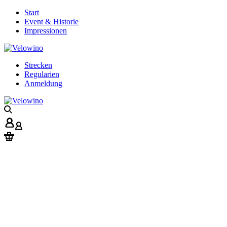
Start
Event & Historie
Impressionen
Strecken
Regularien
Anmeldung